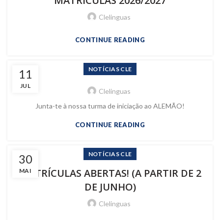
MATRÍCULAS 2026/2027
Clelinguas
CONTINUE READING
NOTÍCIAS CLE
11
JUL
Clelinguas
Junta-te à nossa turma de iniciação ao ALEMÃO!
CONTINUE READING
NOTÍCIAS CLE
30
MATRÍCULAS ABERTAS! (A PARTIR DE 2
MAI
DE JUNHO)
Clelinguas