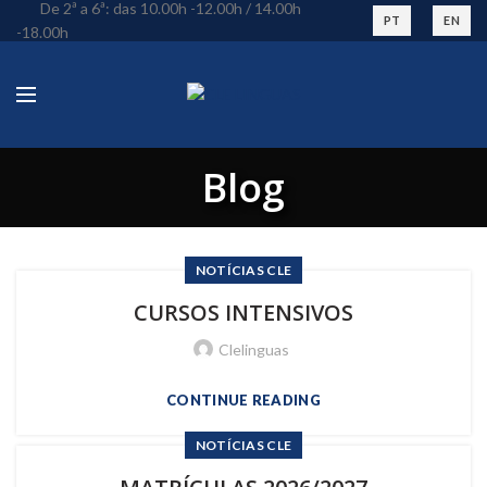
De 2ª a 6ª: das 10.00h -12.00h / 14.00h
PT
EN
-18.00h
Blog
NOTÍCIAS CLE
CURSOS INTENSIVOS
Clelinguas
CONTINUE READING
NOTÍCIAS CLE