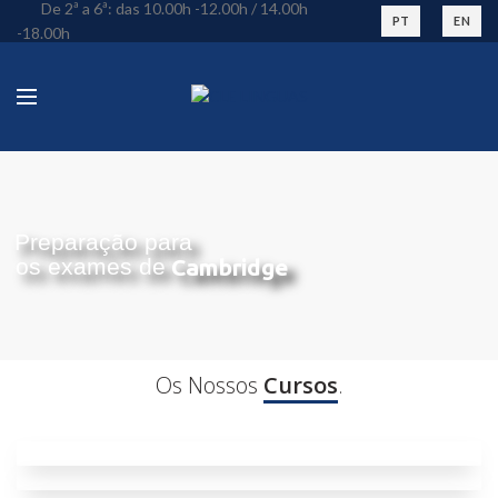
De 2ª a 6ª: das 10.00h -12.00h / 14.00h
PT
EN
-18.00h
Preparação para
os exames de
Cambridge
Os Nossos
Cursos
.