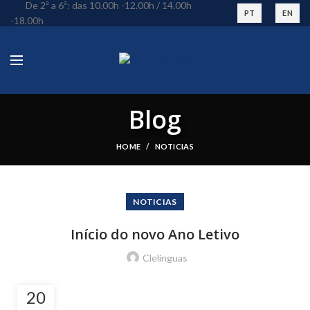
De 2ª a 6ª: das 10.00h -12.00h / 14.00h
PT
EN
-18.00h
Blog
HOME
NOTICIAS
NOTICIAS
Início do novo Ano Letivo
Clelinguas
20