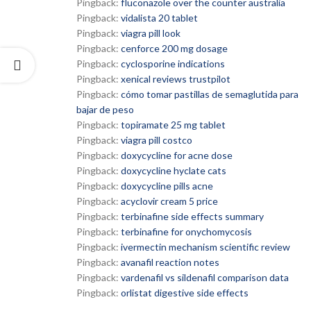
Pingback:
fluconazole over the counter australia
Pingback:
vidalista 20 tablet
Pingback:
viagra pill look
Pingback:
cenforce 200 mg dosage
Pingback:
cyclosporine indications
Pingback:
xenical reviews trustpilot
Pingback:
cómo tomar pastillas de semaglutida para
bajar de peso
Pingback:
topiramate 25 mg tablet
Pingback:
viagra pill costco
Pingback:
doxycycline for acne dose
Pingback:
doxycycline hyclate cats
Pingback:
doxycycline pills acne
Pingback:
acyclovir cream 5 price
Pingback:
terbinafine side effects summary
Pingback:
terbinafine for onychomycosis
Pingback:
ivermectin mechanism scientific review
Pingback:
avanafil reaction notes
Pingback:
vardenafil vs sildenafil comparison data
Pingback:
orlistat digestive side effects