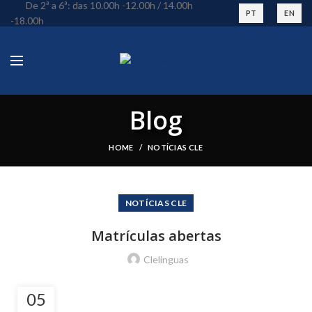
De 2ª a 6ª: das 10.00h -12.00h / 14.00h
PT
EN
-18.00h
Blog
HOME
NOTÍCIAS CLE
NOTÍCIAS CLE
Matrículas abertas
Clelinguas
05