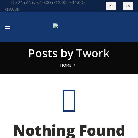
De 2ª a 6ª: das 10.00h -12.00h / 14.00h
PT
EN
-18.00h
Posts by
Twork
HOME
Nothing Found